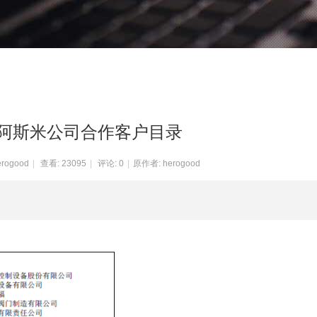
州阿斯米公司合作客户目录
erogood
|
查看:
23095
|
评论: 0
|
原作者: herogood