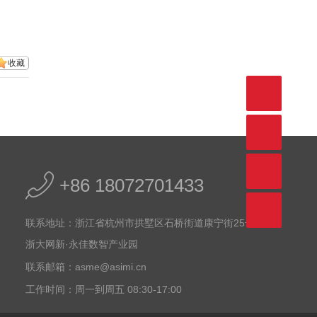
收藏
+86 18072701433
联系地址：浙江省杭州市拱墅区石桥街道康宁街25号，
浙大网新·永佳数智产业园
联系邮箱：asme@asimi.cn
工作时间：周一到周五 08:30-17:00