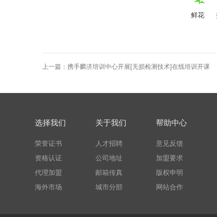
鲜花
上一篇：
携手麟济培训中心开展[无损检测技术]在线培训开课
选择我们
关于我们
帮助中心
荣誉证书
人才招聘
意见反馈
资格认证
公司地址
加盟要求
代理加盟
邮箱传真
版权申明
海外市场
城市分部
网站合作