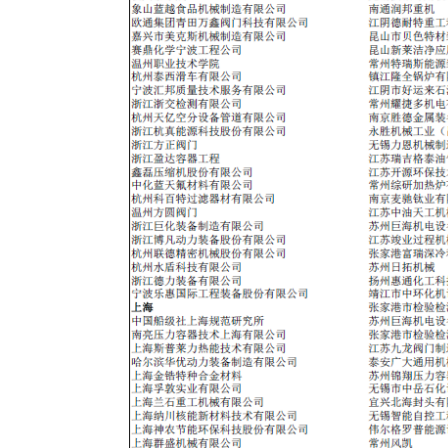
子
商
务