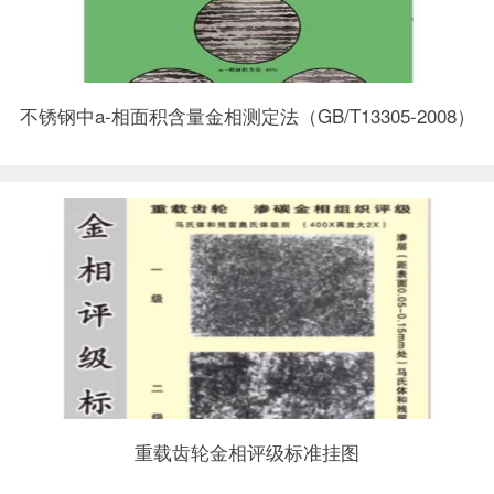
不锈钢中a-相面积含量金相测定法（GB/T13305-2008）
重载齿轮金相评级标准挂图