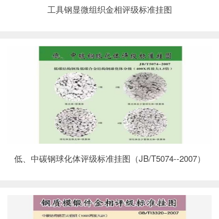
工具钢显微组织金相评级标准挂图
低、中碳钢球化体评级标准挂图（JB/T5074--2007）