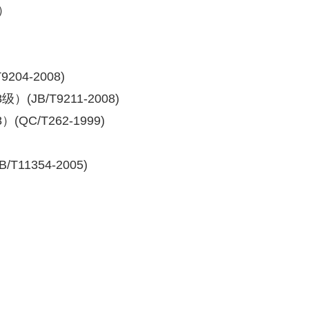
7）
04-2008)
B/T9211-2008)
C/T262-1999)
11354-2005)